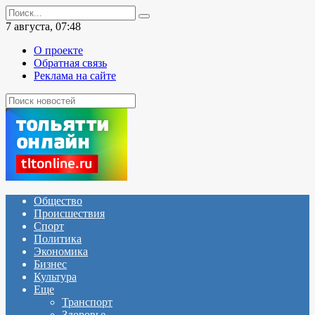
Перейти
Search
к
for:
7 августа, 07:48
содержанию
О проекте
Обратная связь
Реклама на сайте
Общество
Происшествия
Спорт
Политика
Экономика
Бизнес
Культура
Еще
Транспорт
Здоровье