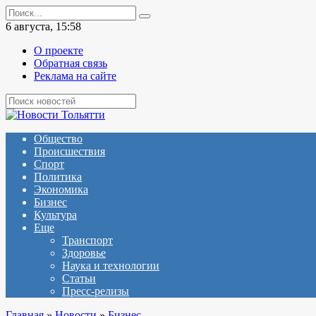
Перейти
Search
к
for:
6 августа, 15:58
содержанию
О проекте
Обратная связь
Реклама на сайте
Общество
Происшествия
Спорт
Политика
Экономика
Бизнес
Культура
Еще
Транспорт
Здоровье
Наука и технологии
Статьи
Пресс-релизы
Главная
»
Новости
»
Бизнес