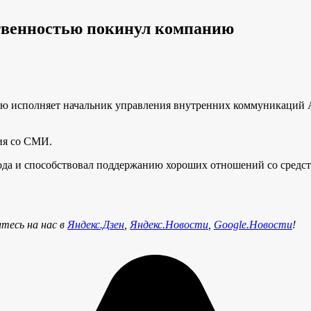
твенностью покинул компанию
остью исполняет начальник управления внутренних коммуникац
ия со СМИ.
а и способствовал поддержанию хороших отношений со средств
тесь на нас в
Яндекс.Дзен
,
Яндекс.Новости
,
Google.Новости
!