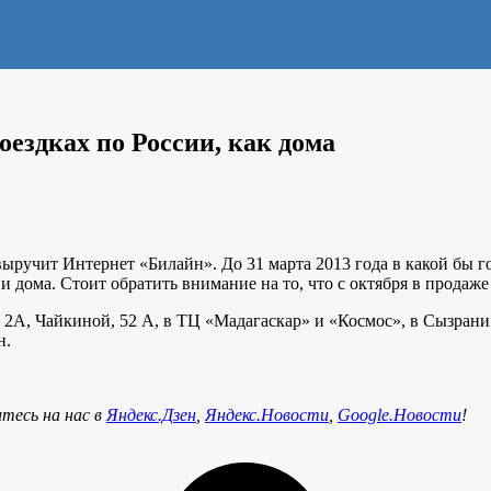
ездках по России, как дома
 выручит Интернет «Билайн». До 31 марта 2013 года в какой бы 
 и дома. Стоит обратить внимание на то, что с октября в прода
2А, Чайкиной, 52 А, в ТЦ «Мадагаскар» и «Космос», в Сызрани 
н.
тесь на нас в
Яндекс.Дзен
,
Яндекс.Новости
,
Google.Новости
!