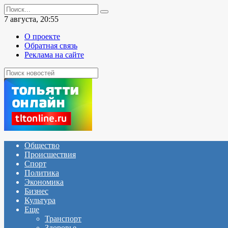
Перейти
Search
к
for:
7 августа, 20:55
содержанию
О проекте
Обратная связь
Реклама на сайте
Общество
Происшествия
Спорт
Политика
Экономика
Бизнес
Культура
Еще
Транспорт
Здоровье