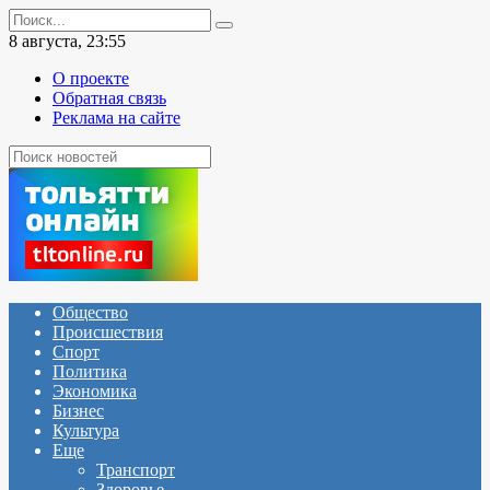
Перейти
Search
к
for:
8 августа, 23:55
содержанию
О проекте
Обратная связь
Реклама на сайте
Общество
Происшествия
Спорт
Политика
Экономика
Бизнес
Культура
Еще
Транспорт
Здоровье