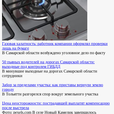
Газовая халатность: работник компании оформлял проверки
лишь на бумаге
В Самарской области возбуждено уголовное дело по факту
50 пьяных водителей на дорогах Самарской области:
выходные под контролем ГИБДД
В минувшие выходные на дорогах Самарской области
сотрудники
Забор за пределами участка: как приставы вернули землю
городу
В Тольятти разгорелся спор вокруг земельного участка
Цена неосторожности: пострадавшей выплатят компенсацию
после выстрела
Фото: pexels.com В селе Новый Камелик завершилось