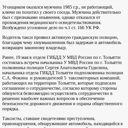
Угонщиком оказался мужчина 1985 г.р., не работающий,
ключи он похитил у своего соседа. Мужчина действительно
был с признаками опьянения, однако отказался от
прохождения медицинского освидетельствования.
Возбуждено уголовное дело по ч.1 ст. 166 УК РФ.
Водитель такси проявил активную гражданскую позицию,
благодаря чему злоумышленник был задержан и автомобиль
возвращен законному владельцу.
Ранее, 19 мая в отделе ГИБДД У МВД России по г. Тольятти
состоялась встреча начальника У МВД России по г. Тольятти
полковника полиции Сергея Анатольевича Гудилина,
начальника отдела ГИБДД Тольятти подполковника полиции
С.А. Фокина и руководителей 5 таксомоторных компаний,
работающих на территории Тольятти, которые подписали
соглашение о сотрудничестве, согласно которому стороны
обязуются безвозмездно осуществлять сотрудничество в
решении наиболее важных вопросов в обеспечении
безопасности дорожного движения и охраны общественного
порядка.
Таксисты, ставшие свидетелями преступления,
правонарушения, обнаружившие автомобиль, находящийся в