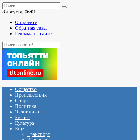
Перейти
Search
к
for:
8 августа, 06:01
содержанию
О проекте
Обратная связь
Реклама на сайте
Общество
Происшествия
Спорт
Политика
Экономика
Бизнес
Культура
Еще
Транспорт
Здоровье