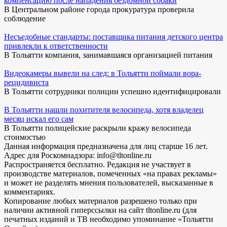
компенсацию после нападения бездомной собаки
В Центральном районе города прокуратура проверила
соблюдение
Несъедобные стандарты: поставщика питания детского центра
привлекли к ответственности
В Тольятти компания, занимавшаяся организацией питания
Видеокамеры вывели на след: в Тольятти поймали вора-
рецидивиста
В Тольятти сотрудники полиции успешно идентифицировали
В Тольятти нашли похитителя велосипеда, хотя владелец
месяц искал его сам
В Тольятти полицейские раскрыли кражу велосипеда
стоимостью
Данная информация предназначена для лиц старше 16 лет.
Адрес для Роскомнадзора: info@tltonline.ru
Распространяется бесплатно. Редакция не участвует в
производстве материалов, помеченных «на правах рекламы»
и может не разделять мнения пользователей, высказанные в
комментариях.
Копирование любых материалов разрешено только при
наличии активной гиперссылки на сайт tltonline.ru (для
печатных изданий и ТВ необходимо упоминание «Тольятти