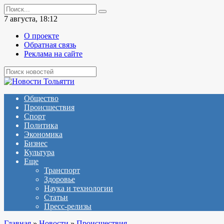
Перейти
Search
к
for:
7 августа, 18:12
содержанию
О проекте
Обратная связь
Реклама на сайте
Общество
Происшествия
Спорт
Политика
Экономика
Бизнес
Культура
Еще
Транспорт
Здоровье
Наука и технологии
Статьи
Пресс-релизы
Главная
»
Новости
»
Происшествия