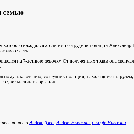
л семью
 которого находился 25-летний сотрудник полиции Александр Б.
роезжую часть.
шелся на 7-летнюю девочку. От полученных травм она скончалас
.
ьному заключению, сотрудник полиции, находящийся за рулем, б
его увольнении из органов.
тесь на нас в
Яндекс.Дзен
,
Яндекс.Новости
,
Google.Новости
!