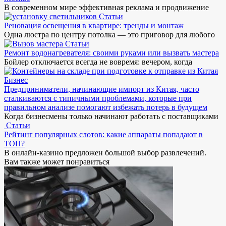
В современном мире эффективная реклама и продвижение
Статьи
Реновация освещения в квартире: тренды и монтаж
Одна люстра по центру потолка — это приговор для любого
Статьи
Ремонт водонагревателя: своими руками или вызвать мастера
Бойлер отключается всегда не вовремя: вечером, когда
Бизнес
Предприниматели, начинающие импорт из Китая, часто
сталкиваются с типичными проблемами, которые при
правильном анализе помогают избежать потерь в будущем
Когда бизнесмены только начинают работать с поставщиками
Статьи
Рейтинг популярных слотов: какие аппараты попадают в
ТОП?
В онлайн-казино предложен большой выбор развлечений.
Вам также может понравиться