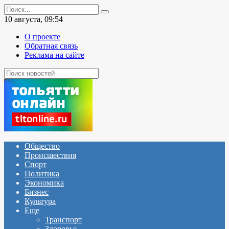
Перейти
Search
к
for:
10 августа, 09:54
содержанию
О проекте
Обратная связь
Реклама на сайте
Общество
Происшествия
Спорт
Политика
Экономика
Бизнес
Культура
Еще
Транспорт
Здоровье