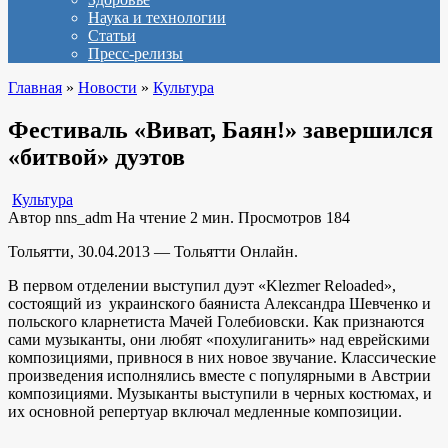
Наука и технологии
Статьи
Пресс-релизы
Главная
»
Новости
»
Культура
Фестиваль «Виват, Баян!» завершился
«битвой» дуэтов
Культура
Автор
nns_adm
На чтение
2 мин.
Просмотров
184
Тольятти, 30.04.2013 — Тольятти Онлайн.
В первом отделении выступил дуэт «Klezmer Reloaded»,
состоящий из украинского баяниста Александра Шевченко и
польского кларнетиста Мачей Голебиовски. Как признаются
сами музыканты, они любят «похулиганить» над еврейскими
композициями, привнося в них новое звучание. Классические
произведения исполнялись вместе с популярными в Австрии
композициями. Музыканты выступили в черных костюмах, и
их основной репертуар включал медленные композиции.