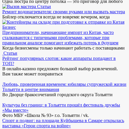
Одна люстра по центру потолка — это приговор для любого
Статьи
Ремонт водонагревателя: своими руками или вызвать мастера
Бойлер отключается всегда не вовремя: вечером, когда
Бизнес
Предприниматели, начинающие импорт из Китая, часто
сталкиваются с типичными проблемами, которые при
правильном анализе помогают избежать потерь в будущем
Когда бизнесмены только начинают работать с поставщиками
Статьи
Рейтинг популярных слотов: какие аппараты попадают в
ТОП?
В онлайн-казино предложен большой выбор развлечений.
Вам также может понравиться
Любовь, проверенная временем: юбиляры супружеской жизни
Тольятти в центре внимания
Во Дворце бракосочетаний городского округа Тольятти
Культура без границ: в Тольятти прошёл фестиваль дружбы
«Мы вместе»
Фото МБУ «Школа № 93» г.о. Тольятти / vk.
Спорт и подвиг: на площади Куйбышева в Самаре открылась
выставка «Герои спорта на войне»