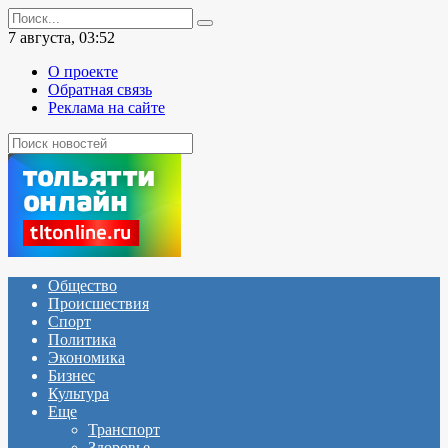
Перейти
Search
к
for:
7 августа, 03:52
содержанию
О проекте
Обратная связь
Реклама на сайте
Общество
Происшествия
Спорт
Политика
Экономика
Бизнес
Культура
Еще
Транспорт
Здоровье