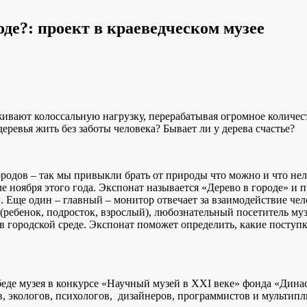
оде?: проект в краеведческом музее
рживают колоссальную нагрузку, перерабатывая огромное количе
еревья жить без заботы человека? Бывает ли у дерева счастье?
ородов – так мы привыкли брать от природы что можно и что не
ле ноября этого года. Экспонат называется «Дерево в городе» и
. Еще один – главный – монитор отвечает за взаимодействие ч
ребенок, подросток, взрослый), любознательный посетитель муз
 в городской среде. Экспонат поможет определить, какие поступк
обеде музея в конкурсе «Научный музей в ХХI веке» фонда «Дин
, экологов, психологов, дизайнеров, программистов и мультип