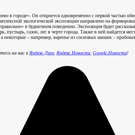
рево в городе». Он откроется одновременно с первой частью об
 комплексной экологической экспозиции направлено на формиров
равильно» в будничном поведении. Экспозиция будет рассказыва
к, пустырь, газон, лес в черте города. Также в ней найдется ме
, а некоторые – например, варенье из сосновых шишек – пробоват
тесь на нас в
Яндекс.Дзен
,
Яндекс.Новости
,
Google.Новости
!