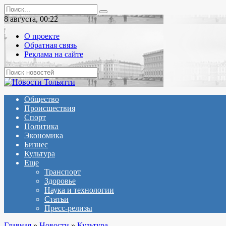
Перейти
Search
к
for:
8 августа, 00:22
содержанию
О проекте
Обратная связь
Реклама на сайте
Общество
Происшествия
Спорт
Политика
Экономика
Бизнес
Культура
Еще
Транспорт
Здоровье
Наука и технологии
Статьи
Пресс-релизы
Главная
»
Новости
»
Культура