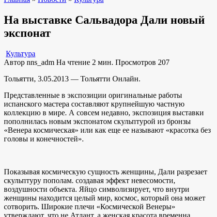
На выставке Сальвадора Дали новый
экспонат
Культура
Автор
nns_adm
На чтение
2 мин.
Просмотров
207
Тольятти, 3.05.2013 — Тольятти Онлайн.
Представленные в экспозиции оригинальные работы
испанского мастера составляют крупнейшую частную
коллекцию в мире. А совсем недавно, экспозиция выставки
пополнилась новым экспонатом скульптурой из бронзы
«Венера космическая» или как еще ее называют «красотка без
головы и конечностей».
Показывая космическую сущность женщины, Дали разрезает
скульптуру пополам. создавая эффект невесомости,
воздушности объекта. Яйцо символизирует, что внутри
женщины находится целый мир, космос, который она может
сотворить. Широкие плечи «Космической Венеры»
утверждают, что не Атлант, а женская красота временна,