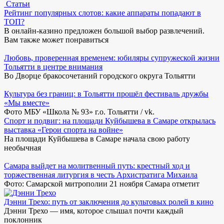
Статьи
Рейтинг популярных слотов: какие аппараты попадают в
ТОП?
В онлайн-казино предложен большой выбор развлечений.
Вам также может понравиться
Любовь, проверенная временем: юбиляры супружеской жизни
Тольятти в центре внимания
Во Дворце бракосочетаний городского округа Тольятти
Культура без границ: в Тольятти прошёл фестиваль дружбы
«Мы вместе»
Фото МБУ «Школа № 93» г.о. Тольятти / vk.
Спорт и подвиг: на площади Куйбышева в Самаре открылась
выставка «Герои спорта на войне»
На площади Куйбышева в Самаре начала свою работу
необычная
Самара выйдет на молитвенный путь: крестный ход и
торжественная литургия в честь Архистратига Михаила
Фото: Самарской митрополии 21 ноября Самара отметит
Дэнни Трехо: путь от заключения до культовых ролей в кино
Дэнни Трехо — имя, которое слышал почти каждый
поклонник