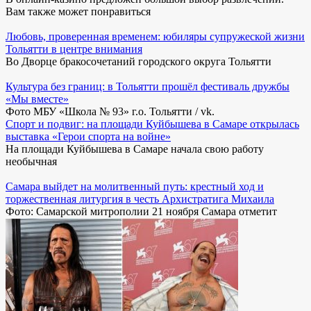
Вам также может понравиться
Любовь, проверенная временем: юбиляры супружеской жизни
Тольятти в центре внимания
Во Дворце бракосочетаний городского округа Тольятти
Культура без границ: в Тольятти прошёл фестиваль дружбы
«Мы вместе»
Фото МБУ «Школа № 93» г.о. Тольятти / vk.
Спорт и подвиг: на площади Куйбышева в Самаре открылась
выставка «Герои спорта на войне»
На площади Куйбышева в Самаре начала свою работу
необычная
Самара выйдет на молитвенный путь: крестный ход и
торжественная литургия в честь Архистратига Михаила
Фото: Самарской митрополии 21 ноября Самара отметит