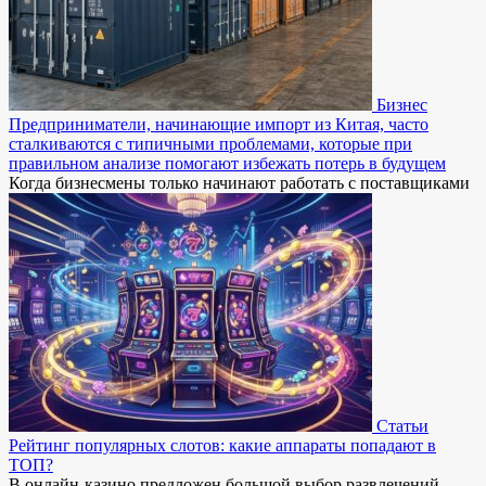
Бизнес
Предприниматели, начинающие импорт из Китая, часто
сталкиваются с типичными проблемами, которые при
правильном анализе помогают избежать потерь в будущем
Когда бизнесмены только начинают работать с поставщиками
Статьи
Рейтинг популярных слотов: какие аппараты попадают в
ТОП?
В онлайн-казино предложен большой выбор развлечений.