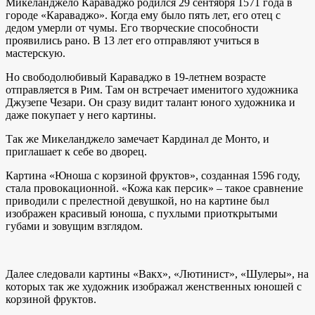
Микеланджело Караваджо родился 29 сентября 1571 года в
городе «Караваджо». Когда ему было пять лет, его отец с
дедом умерли от чумы. Его творческие способности
проявились рано. В 13 лет его отправляют учиться в
мастерскую.
Но свободолюбивый Караваджо в 19-летнем возрасте
отправляется в Рим. Там он встречает именитого художника
Джузепе Чезари. Он сразу видит талант юного художника и
даже покупает у него картины.
Так же Микеланджело замечает Кардинал де Монто, и
приглашает к себе во дворец.
Картина «Юноша с корзиной фруктов», созданная 1596 году,
стала провокационной. «Кожа как персик» – такое сравнение
приводили с прелестной девушкой, но на картине был
изображен красивый юноша, с пухлыми приоткрытыми
губами и зовущим взглядом.
Далее следовали картины «Вакх», «Лютинист», «Шулеры», на
которых так же художник изображал женственных юношей с
корзиной фруктов.