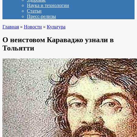
Наука и технологии
Статьи
Пресс-релизы
Главная
»
Новости
»
Культура
О неистовом Караваджо узнали в
Тольятти