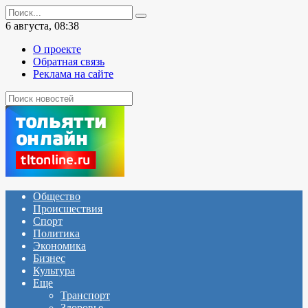
Перейти
Search
к
for:
6 августа, 08:38
содержанию
О проекте
Обратная связь
Реклама на сайте
Общество
Происшествия
Спорт
Политика
Экономика
Бизнес
Культура
Еще
Транспорт
Здоровье