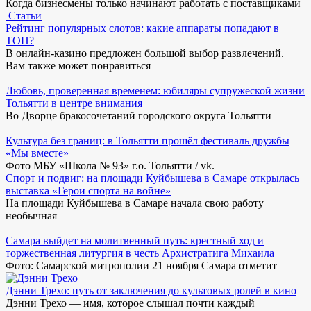
Когда бизнесмены только начинают работать с поставщиками
Статьи
Рейтинг популярных слотов: какие аппараты попадают в
ТОП?
В онлайн-казино предложен большой выбор развлечений.
Вам также может понравиться
Любовь, проверенная временем: юбиляры супружеской жизни
Тольятти в центре внимания
Во Дворце бракосочетаний городского округа Тольятти
Культура без границ: в Тольятти прошёл фестиваль дружбы
«Мы вместе»
Фото МБУ «Школа № 93» г.о. Тольятти / vk.
Спорт и подвиг: на площади Куйбышева в Самаре открылась
выставка «Герои спорта на войне»
На площади Куйбышева в Самаре начала свою работу
необычная
Самара выйдет на молитвенный путь: крестный ход и
торжественная литургия в честь Архистратига Михаила
Фото: Самарской митрополии 21 ноября Самара отметит
Дэнни Трехо: путь от заключения до культовых ролей в кино
Дэнни Трехо — имя, которое слышал почти каждый