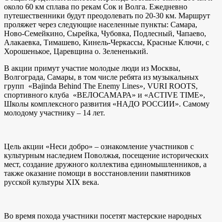
около 60 км сплава по рекам Сок и Волга. Ежедневно
путешественники будут преодолевать по 20-30 км. Маршрут
проляжет через следующие населенные пункты: Самара,
Ново-Семейкино, Сырейка, Чубовка, Подлесный, Чапаево,
Алакаевка, Тимашево, Кинель-Черкассы, Красные Ключи, с
Хорошенькое, Царевщина о. Зелененький.
В акции примут участие молодые люди из Москвы,
Волгограда, Самары, в том числе ребята из музыкальных
групп «Bajinda Behind The Enemy Lines», VURI ROOTS,
спортивного клуба «ВЕЛОСАМАРА» и «ACTIVE TIME»,
Школы комплексного развития «НАДО РОССИИ». Самому
молодому участнику – 14 лет.
Цель акции «Неси добро» – ознакомление участников с
культурным наследием Поволжья, посещение исторических
мест, создание дружного коллектива единомышленников, а
также оказание помощи в восстановлении памятников
русской культуры XIX века.
Во время похода участники посетят мастерские народных