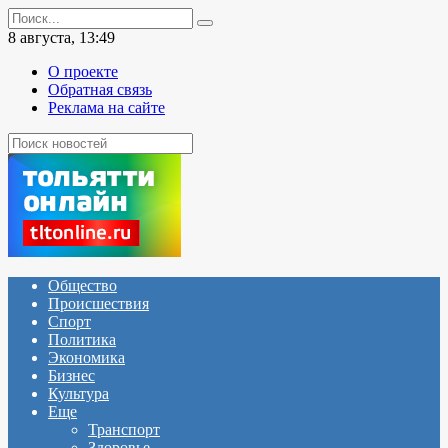
Перейти
Search
к
for:
8 августа, 13:49
содержанию
О проекте
Обратная связь
Реклама на сайте
Общество
Происшествия
Спорт
Политика
Экономика
Бизнес
Культура
Еще
Транспорт
Здоровье