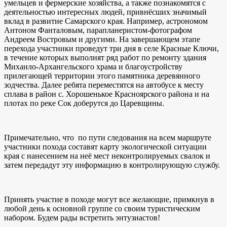
умельцев и фермерские хозяйства, а также познакомятся с
деятельностью интересных людей, привнёсших значимый
вклад в развитие Самарского края. Например, астрономом
Антоном Фанталовым, парапланеристом-фотографом
Андреем Востровым и другими. На завершающем этапе
перехода участники проведут три дня в селе Красные Ключи,
в течение которых выполнят ряд работ по ремонту здания
Михаило-Архангельского храма и благоустройству
прилегающей территории этого памятника деревянного
зодчества. Далее ребята переместятся на автобусе к месту
сплава в район с. Хорошенькое Красноярского района и на
плотах по реке Сок доберутся до Царевщины.
Примечательно, что по пути следования на всем маршруте
участники похода составят карту экологической ситуации
края с нанесением на неё мест неконтролируемых свалок и
затем передадут эту информацию в контролирующую службу.
Принять участие в походе могут все желающие, примкнув в
любой день к основной группе со своим туристическим
набором. Будем рады встретить энтузиастов!