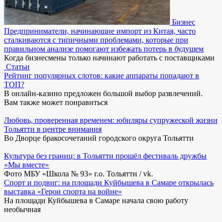
Бизнес
Предприниматели, начинающие импорт из Китая, часто
сталкиваются с типичными проблемами, которые при
правильном анализе помогают избежать потерь в будущем
Когда бизнесмены только начинают работать с поставщиками
Статьи
Рейтинг популярных слотов: какие аппараты попадают в
ТОП?
В онлайн-казино предложен большой выбор развлечений.
Вам также может понравиться
Любовь, проверенная временем: юбиляры супружеской жизни
Тольятти в центре внимания
Во Дворце бракосочетаний городского округа Тольятти
Культура без границ: в Тольятти прошёл фестиваль дружбы
«Мы вместе»
Фото МБУ «Школа № 93» г.о. Тольятти / vk.
Спорт и подвиг: на площади Куйбышева в Самаре открылась
выставка «Герои спорта на войне»
На площади Куйбышева в Самаре начала свою работу
необычная