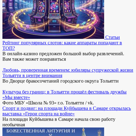
Статьи
Рейтинг популярных слотов: какие аппараты попадают в
ТОП?
В онлайн-казино предложен большой выбор развлечений.
Вам также может понравиться
Любовь, проверенная временем: юбиляры супружеской жизни
Тольятти в центре внимания
Во Дворце бракосочетаний городского округа Тольятти
Культура без границ: в Тольятти прошёл фестиваль дружбы
«Мы вместе»
Фото МБУ «Школа № 93» г.о. Тольятти / vk.
Спорт и подвиг: на площади Куйбышева в Самаре открылась
выставка «Герои спорта на войне»
На площади Куйбышева в Самаре начала свою работу
необычная