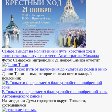
Самара выйдет на молитвенный путь: крестный ход и
торжественная литургия в честь Архистратига Михаила
Фото: Самарской митрополии 21 ноября Самара отметит
Дэнни Трехо: путь от заключения до культовых ролей в кино
Дэнни Трехо — имя, которое слышал почти каждый
поклонник
В Тольятти продолжается благоустройство прибрежной зоны
Автозаводского района
На заседании Думы городского округа Тольятти,
состоявшемся