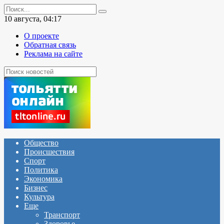
Перейти
Search
к
for:
10 августа, 04:17
содержанию
О проекте
Обратная связь
Реклама на сайте
Общество
Происшествия
Спорт
Политика
Экономика
Бизнес
Культура
Еще
Транспорт
Здоровье