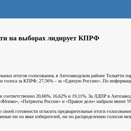
тти на выборах лидирует КПРФ
ьных итогов голосования, в Автозаводском районе Тольятти па
вои голоса за КПРФ, 27,56% – за «Единую Россию». По информа
ти соответственно 20,66%, 16,62% и 19,11%. За ЛДПР в Автозав
 «Яблоко», «Патриоты России» и «Правое дело» набрали менее 5
 о своей готовности огласить предварительные итоги голосован
данные ни по явке избирателей, ни по распределению голосов м