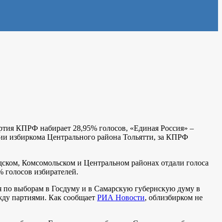
ртия КПРФ набирает 28,95% голосов, «Единая Россия» –
ции избиркома Центрального района Тольятти, за КПРФ
одском, Комсомольском и Центральном районах отдали голоса
% голосов избирателей.
ия по выборам в Госдуму и в Самарскую губернскую думу в
ежду партиями. Как сообщает
РИА Новости
, облизбирком не