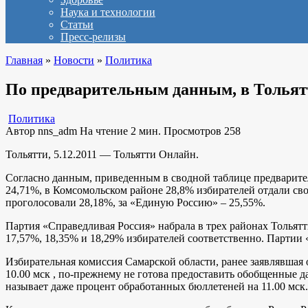
Наука и технологии
Статьи
Пресс-релизы
Главная
»
Новости
»
Политика
По предварительным данным, в Толья
Политика
Автор
nns_adm
На чтение
2 мин.
Просмотров
258
Тольятти, 5.12.2011 — Тольятти Онлайн.
Согласно данным, приведенным в сводной таблице предварител
24,71%, в Комсомольском районе 28,8% избирателей отдали с
проголосовали 28,18%, за «Единую Россию» – 25,55%.
Партия «Справедливая Россия» набрала в трех районах Тольят
17,57%, 18,35% и 18,29% избирателей соответственно. Партии
Избирательная комиссия Самарской области, ранее заявлявшая
10.00 мск , по-прежнему не готова предоставить обобщенные 
называет даже процент обработанных бюллетеней на 11.00 мск.