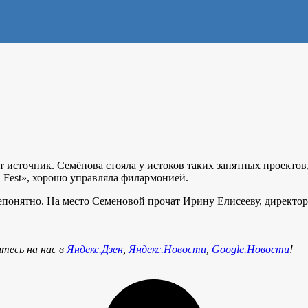
т источник. Семёнова стояла у истоков таких занятных проекто
 Fest», хорошо управляла филармонией.
непонятно. На место Семеновой прочат Ирину Елисееву, директо
тесь на нас в
Яндекс.Дзен
,
Яндекс.Новости
,
Google.Новости
!