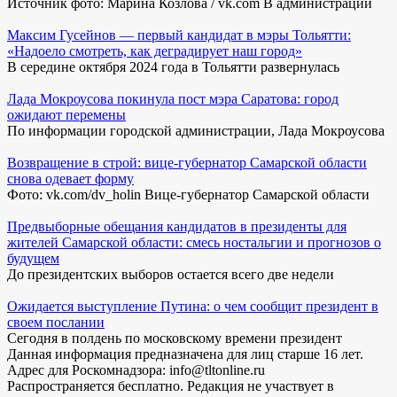
Источник фото: Марина Козлова / vk.com В администрации
Максим Гусейнов — первый кандидат в мэры Тольятти:
«Надоело смотреть, как деградирует наш город»
В середине октября 2024 года в Тольятти развернулась
Лада Мокроусова покинула пост мэра Саратова: город
ожидают перемены
По информации городской администрации, Лада Мокроусова
Возвращение в строй: вице-губернатор Самарской области
снова одевает форму
Фото: vk.com/dv_holin Вице-губернатор Самарской области
Предвыборные обещания кандидатов в президенты для
жителей Самарской области: смесь ностальгии и прогнозов о
будущем
До президентских выборов остается всего две недели
Ожидается выступление Путина: о чем сообщит президент в
своем послании
Сегодня в полдень по московскому времени президент
Данная информация предназначена для лиц старше 16 лет.
Адрес для Роскомнадзора: info@tltonline.ru
Распространяется бесплатно. Редакция не участвует в