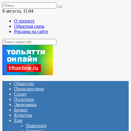
Перейти
Search
к
for:
8 августа, 11:04
содержанию
О проекте
Обратная связь
Реклама на сайте
Общество
Происшествия
Спорт
Политика
Экономика
Бизнес
Культура
Еще
Транспорт
Здоровье