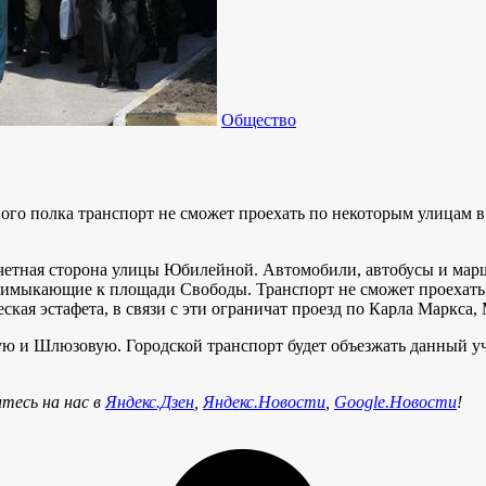
Общество
ого полка транспорт не сможет проехать по некоторым улицам в
та четная сторона улицы Юбилейной. Автомобили, автобусы и ма
примыкающие к площади Свободы. Транспорт не сможет проехать
еская эстафета, в связи с эти ограничат проезд по Карла Маркс
ую и Шлюзовую. Городской транспорт будет объезжать данный у
тесь на нас в
Яндекс.Дзен
,
Яндекс.Новости
,
Google.Новости
!