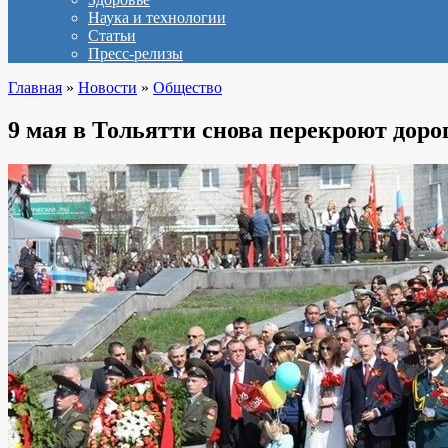
Наука и технологии
Статьи
Пресс-релизы
Главная
»
Новости
»
Общество
​9 мая в Тольятти снова перекроют доро