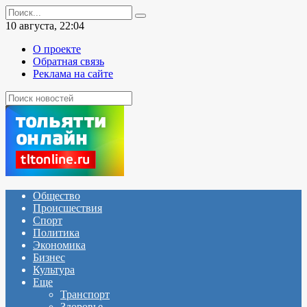
Перейти
Search
к
for:
10 августа, 22:04
содержанию
О проекте
Обратная связь
Реклама на сайте
Общество
Происшествия
Спорт
Политика
Экономика
Бизнес
Культура
Еще
Транспорт
Здоровье