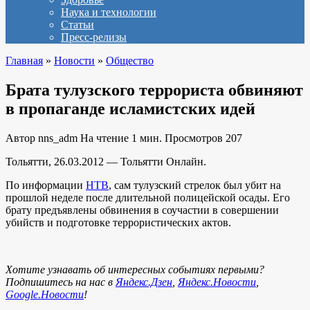
Наука и технологии
Статьи
Пресс-релизы
Главная
»
Новости
»
Общество
Брата тулузского террориста обвиняют
в пропаганде исламистских идей
Автор
nns_adm
На чтение
1 мин.
Просмотров
207
Тольятти, 26.03.2012 — Тольятти Онлайн.
По информации
НТВ
, сам тулузский стрелок был убит на
прошлой неделе после длительной полицейской осады. Его
брату предъявлены обвинения в соучастии в совершении
убийств и подготовке террористических актов.
Хотите узнавать об интересных событиях первыми?
Подпишитесь на нас в
Яндекс.Дзен
,
Яндекс.Новости
,
Google.Новости
!