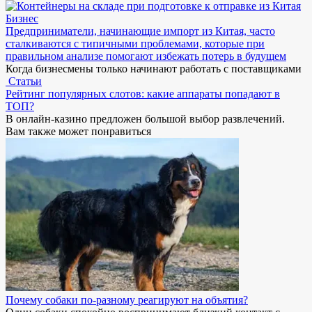
Бизнес
Предприниматели, начинающие импорт из Китая, часто
сталкиваются с типичными проблемами, которые при
правильном анализе помогают избежать потерь в будущем
Когда бизнесмены только начинают работать с поставщиками
Статьи
Рейтинг популярных слотов: какие аппараты попадают в
ТОП?
В онлайн-казино предложен большой выбор развлечений.
Вам также может понравиться
Почему собаки по-разному реагируют на объятия?