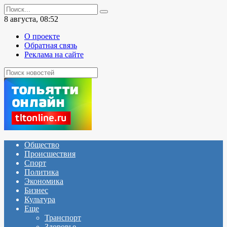
Перейти
Search
к
for:
8 августа, 08:52
содержанию
О проекте
Обратная связь
Реклама на сайте
Общество
Происшествия
Спорт
Политика
Экономика
Бизнес
Культура
Еще
Транспорт
Здоровье