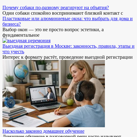
Почему собаки по-разному реагируют на объятия?
Одни собаки спокойно воспринимают близкий контакт с
Пластиковые или алюминиевые окна: что выбрать для дома и
бизнеса?
Выбор окон — это не просто вопрос эстетики, а
фундаментальное
Выездная регистрация в Москве: законность, правила, этапы и
что учесть
Интерес к формату растёт, проведение выездной регистрации
Насколько законно домашнее обучение
Домашнее обучение в разговорной речи часто называют