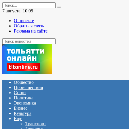
Перейти
Search
к
for:
7 августа, 10:05
содержанию
О проекте
Обратная связь
Реклама на сайте
Общество
Происшествия
Спорт
Политика
Экономика
Бизнес
Культура
Еще
Транспорт
Здоровье