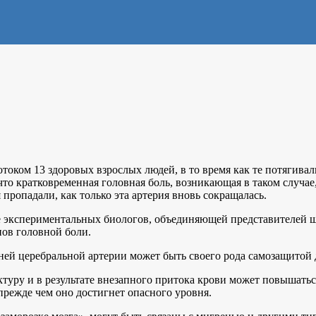
током 13 здоровых взрослых людей, в то время как те потягива
 что кратковременная головная боль, возникающая в таком случа
ропадали, как только эта артерия вновь сокращалась.
е экспериментальных биологов, объединяющей представителей ш
пов головной боли.
ней церебральной артерии может быть своего рода самозащитой 
ктуру и в результате внезапного притока крови может повышать
прежде чем оно достигнет опасного уровня.