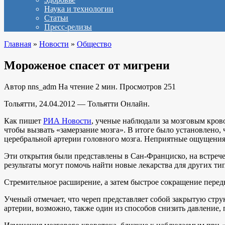
Наука и технологии
Статьи
Пресс-релизы
Главная
»
Новости
»
Общество
Мороженое спасет от мигрени
Автор
nns_adm
На чтение
2 мин.
Просмотров
251
Тольятти, 24.04.2012 — Тольятти Онлайн.
Как пишет
РИА Новости
, ученые наблюдали за мозговым крово
чтобы вызвать «замерзание мозга». В итоге было установлено,
церебральной артерии головного мозга. Неприятные ощущения п
Эти открытия были представлены в Сан-Франциско, на встреч
результаты могут помочь найти новые лекарства для других ти
Стремительное расширение, а затем быстрое сокращение перед
Ученый отмечает, что череп представляет собой закрытую стру
артерии, возможно, также один из способов снизить давление, 