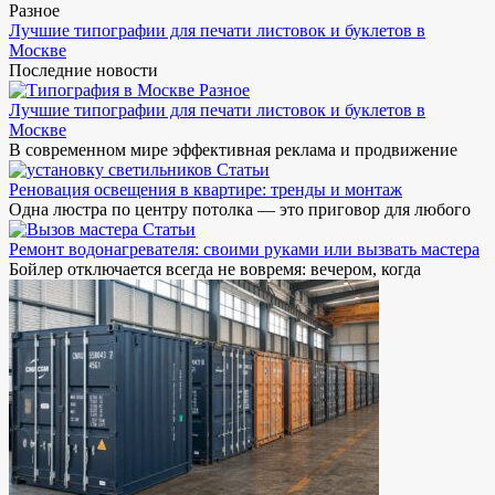
Разное
Лучшие типографии для печати листовок и буклетов в
Москве
Последние новости
Разное
Лучшие типографии для печати листовок и буклетов в
Москве
В современном мире эффективная реклама и продвижение
Статьи
Реновация освещения в квартире: тренды и монтаж
Одна люстра по центру потолка — это приговор для любого
Статьи
Ремонт водонагревателя: своими руками или вызвать мастера
Бойлер отключается всегда не вовремя: вечером, когда