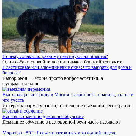
Почему собаки по-разному реагируют на объятия?
Одни собаки спокойно воспринимают близкий контакт с
Пластиковые или алюминиевые окна: что выбрать для дома и
бизнеса?
Выбор окон — это не просто вопрос эстетики, а
фундаментальное
Выездная регистрация в Москве: законность, правила, этапы и
что учесть
Интерес к формату растёт, проведение выездной регистрации
Насколько законно домашнее обучение
Домашнее обучение в разговорной речи часто называют
Мороз до −8°C: Тольятти готовится к холодной неделе