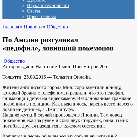
Наука и технологии
Статьи
Пресс-релизы
Главная
»
Новости
»
Общество
По Англии разгуливал
«педофил», ловивший покемонов
Общество
Автор
nns_adm
На чтение
1 мин.
Просмотров
205
Тольятти, 25.08.2016 — Тольятти Онлайн.
Жители английского города Мидлсбро заметили юношу,
который бродил с телефоном, и решили, что это педофил,
снимающий детей на видеокамеру. Взволнованные граждане
позвонили в полицию. Как выяснилось, парень всего навсего
ловил не детишек, а Джиглипуфа.
На днях жуткий случай произошел в Японии. Там ловец
покемонов ехал за рулем и сбил двух старушек, одна из них
погибла, другая находится в тяжелом состоянии.
Хотите узнавать об интересных событиях первыми?