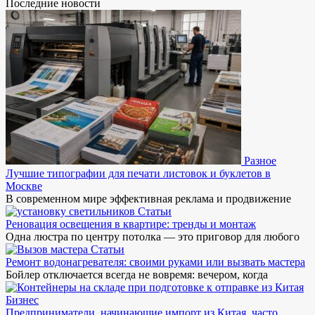
Последние новости
Разное
Лучшие типографии для печати листовок и буклетов в
Москве
В современном мире эффективная реклама и продвижение
Статьи
Реновация освещения в квартире: тренды и монтаж
Одна люстра по центру потолка — это приговор для любого
Статьи
Ремонт водонагревателя: своими руками или вызвать мастера
Бойлер отключается всегда не вовремя: вечером, когда
Бизнес
Предприниматели, начинающие импорт из Китая, часто