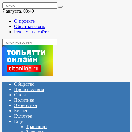
Перейти
Search
к
for:
7 августа, 03:49
содержанию
О проекте
Обратная связь
Реклама на сайте
Общество
Происшествия
Спорт
Политика
Экономика
Бизнес
Культура
Еще
Транспорт
Здоровье