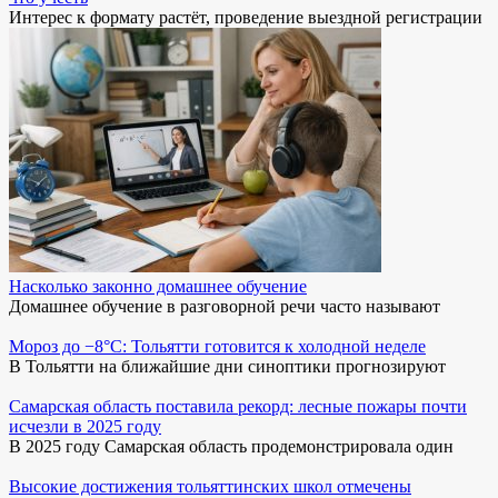
Интерес к формату растёт, проведение выездной регистрации
Насколько законно домашнее обучение
Домашнее обучение в разговорной речи часто называют
Мороз до −8°C: Тольятти готовится к холодной неделе
В Тольятти на ближайшие дни синоптики прогнозируют
Самарская область поставила рекорд: лесные пожары почти
исчезли в 2025 году
В 2025 году Самарская область продемонстрировала один
Высокие достижения тольяттинских школ отмечены