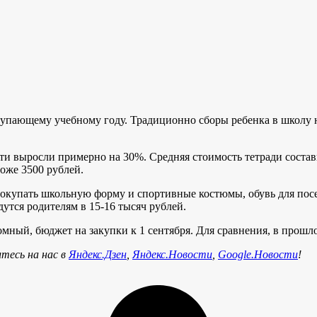
тупающему учебному году. Традиционно сборы ребенка в школу 
и выросли примерно на 30%. Средняя стоимость тетради состави
оже 3500 рублей.
окупать школьную форму и спортивные костюмы, обувь для посе
утся родителям в 15-16 тысяч рублей.
мный, бюджет на закупки к 1 сентября. Для сравнения, в прошло
тесь на нас в
Яндекс.Дзен
,
Яндекс.Новости
,
Google.Новости
!