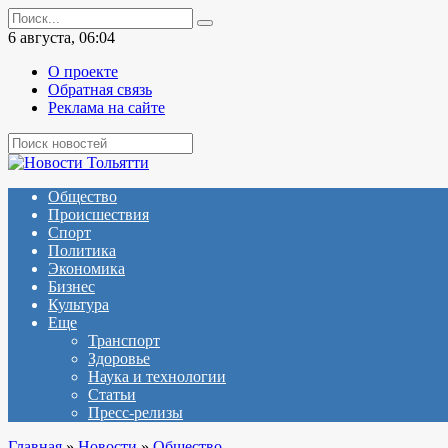
Перейти
Search
к
for:
6 августа, 06:04
содержанию
О проекте
Обратная связь
Реклама на сайте
Общество
Происшествия
Спорт
Политика
Экономика
Бизнес
Культура
Еще
Транспорт
Здоровье
Наука и технологии
Статьи
Пресс-релизы
Главная
»
Новости
»
Общество