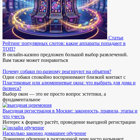
Статьи
Рейтинг популярных слотов: какие аппараты попадают в
ТОП?
В онлайн-казино предложен большой выбор развлечений.
Вам также может понравиться
Почему собаки по-разному реагируют на объятия?
Одни собаки спокойно воспринимают близкий контакт с
Пластиковые или алюминиевые окна: что выбрать для дома и
бизнеса?
Выбор окон — это не просто вопрос эстетики, а
фундаментальное
Выездная регистрация в Москве: законность, правила, этапы и
что учесть
Интерес к формату растёт, проведение выездной регистрации
Насколько законно домашнее обучение
Домашнее обучение в разговорной речи часто называют