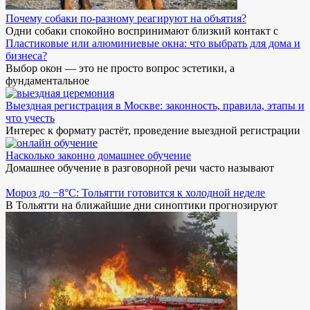
Почему собаки по-разному реагируют на объятия?
Одни собаки спокойно воспринимают близкий контакт с
Пластиковые или алюминиевые окна: что выбрать для дома и
бизнеса?
Выбор окон — это не просто вопрос эстетики, а
фундаментальное
Выездная регистрация в Москве: законность, правила, этапы и
что учесть
Интерес к формату растёт, проведение выездной регистрации
Насколько законно домашнее обучение
Домашнее обучение в разговорной речи часто называют
Мороз до −8°C: Тольятти готовится к холодной неделе
В Тольятти на ближайшие дни синоптики прогнозируют