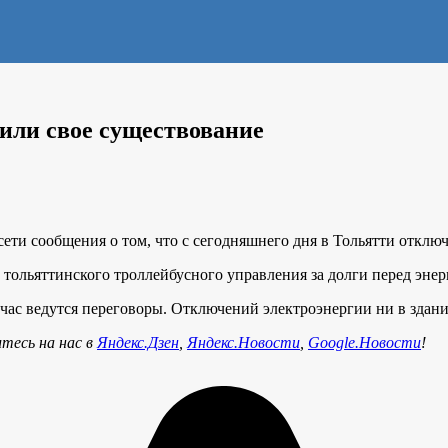
или свое существование
ти сообщения о том, что с сегодняшнего дня в Тольятти отключ
тольяттинского троллейбусного управления за долги перед эне
йчас ведутся переговоры. Отключений электроэнергии ни в здани
тесь на нас в
Яндекс.Дзен
,
Яндекс.Новости
,
Google.Новости
!