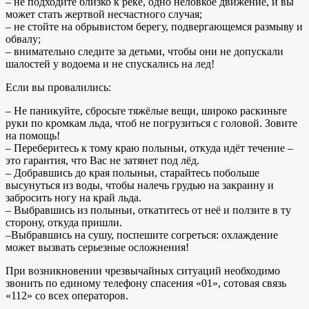
– не подходите близко к реке, одно неловкое движение, и вы
может стать жертвой несчастного случая;
– не стойте на обрывистом берегу, подвергающемся размыву и
обвалу;
– внимательно следите за детьми, чтобы они не допускали
шалостей у водоема и не спускались на лед!
Если вы провалились:
– Не паникуйте, сбросьте тяжёлые вещи, широко раскиньте
руки по кромкам льда, чтоб не погрузиться с головой. Зовите
на помощь!
– Переберитесь к тому краю полыньи, откуда идёт течение –
это гарантия, что Вас не затянет под лёд.
– Добравшись до края полыньи, старайтесь побольше
высунуться из воды, чтобы налечь грудью на закраину и
забросить ногу на край льда.
– Выбравшись из полыньи, откатитесь от неё и ползите в ту
сторону, откуда пришли.
–Выбравшись на сушу, поспешите согреться: охлаждение
может вызвать серьезные осложнения!
При возникновении чрезвычайных ситуаций необходимо
звонить по единому телефону спасения «01», сотовая связь
«112» со всех операторов.