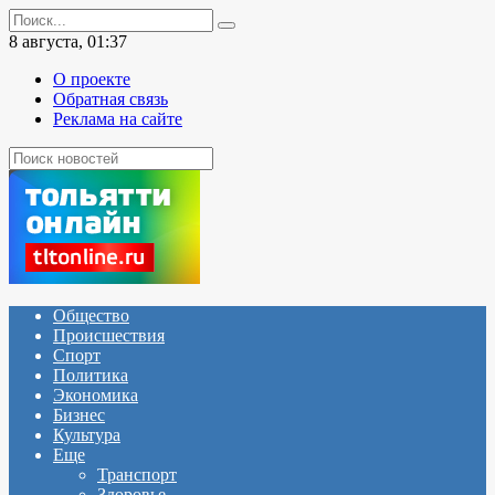
Перейти
Search
к
for:
8 августа, 01:37
содержанию
О проекте
Обратная связь
Реклама на сайте
Общество
Происшествия
Спорт
Политика
Экономика
Бизнес
Культура
Еще
Транспорт
Здоровье