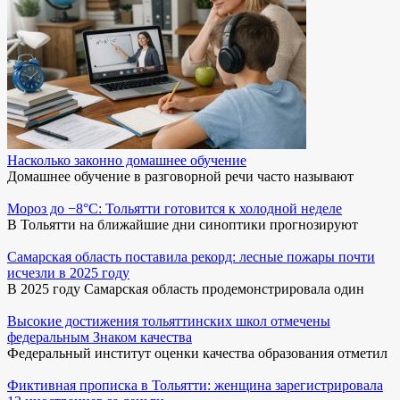
Насколько законно домашнее обучение
Домашнее обучение в разговорной речи часто называют
Мороз до −8°C: Тольятти готовится к холодной неделе
В Тольятти на ближайшие дни синоптики прогнозируют
Самарская область поставила рекорд: лесные пожары почти
исчезли в 2025 году
В 2025 году Самарская область продемонстрировала один
Высокие достижения тольяттинских школ отмечены
федеральным Знаком качества
Федеральный институт оценки качества образования отметил
Фиктивная прописка в Тольятти: женщина зарегистрировала