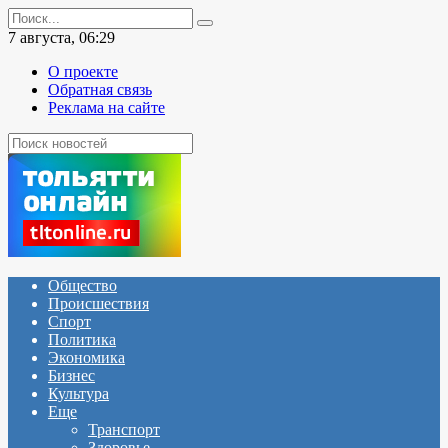
Перейти
Search
к
for:
7 августа, 06:29
содержанию
О проекте
Обратная связь
Реклама на сайте
Общество
Происшествия
Спорт
Политика
Экономика
Бизнес
Культура
Еще
Транспорт
Здоровье