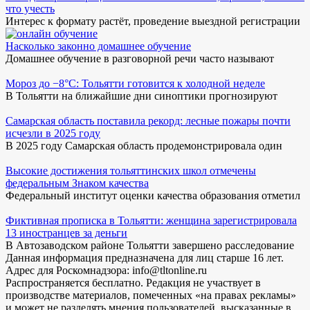
что учесть
Интерес к формату растёт, проведение выездной регистрации
Насколько законно домашнее обучение
Домашнее обучение в разговорной речи часто называют
Мороз до −8°C: Тольятти готовится к холодной неделе
В Тольятти на ближайшие дни синоптики прогнозируют
Самарская область поставила рекорд: лесные пожары почти
исчезли в 2025 году
В 2025 году Самарская область продемонстрировала один
Высокие достижения тольяттинских школ отмечены
федеральным Знаком качества
Федеральный институт оценки качества образования отметил
Фиктивная прописка в Тольятти: женщина зарегистрировала
13 иностранцев за деньги
В Автозаводском районе Тольятти завершено расследование
Данная информация предназначена для лиц старше 16 лет.
Адрес для Роскомнадзора: info@tltonline.ru
Распространяется бесплатно. Редакция не участвует в
производстве материалов, помеченных «на правах рекламы»
и может не разделять мнения пользователей, высказанные в