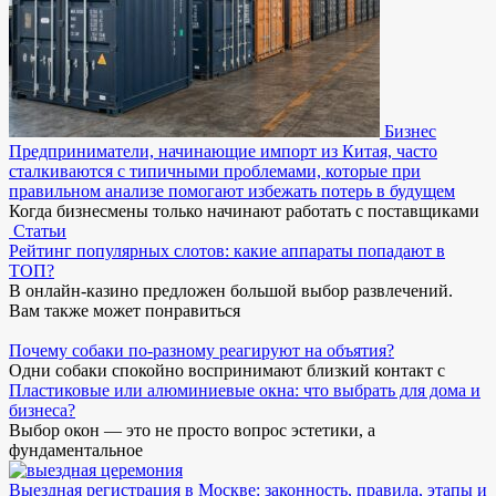
Бизнес
Предприниматели, начинающие импорт из Китая, часто
сталкиваются с типичными проблемами, которые при
правильном анализе помогают избежать потерь в будущем
Когда бизнесмены только начинают работать с поставщиками
Статьи
Рейтинг популярных слотов: какие аппараты попадают в
ТОП?
В онлайн-казино предложен большой выбор развлечений.
Вам также может понравиться
Почему собаки по-разному реагируют на объятия?
Одни собаки спокойно воспринимают близкий контакт с
Пластиковые или алюминиевые окна: что выбрать для дома и
бизнеса?
Выбор окон — это не просто вопрос эстетики, а
фундаментальное
Выездная регистрация в Москве: законность, правила, этапы и