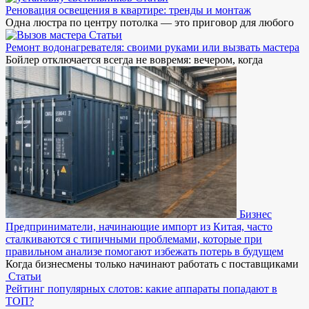
Реновация освещения в квартире: тренды и монтаж
Одна люстра по центру потолка — это приговор для любого
Статьи
Ремонт водонагревателя: своими руками или вызвать мастера
Бойлер отключается всегда не вовремя: вечером, когда
Бизнес
Предприниматели, начинающие импорт из Китая, часто
сталкиваются с типичными проблемами, которые при
правильном анализе помогают избежать потерь в будущем
Когда бизнесмены только начинают работать с поставщиками
Статьи
Рейтинг популярных слотов: какие аппараты попадают в
ТОП?