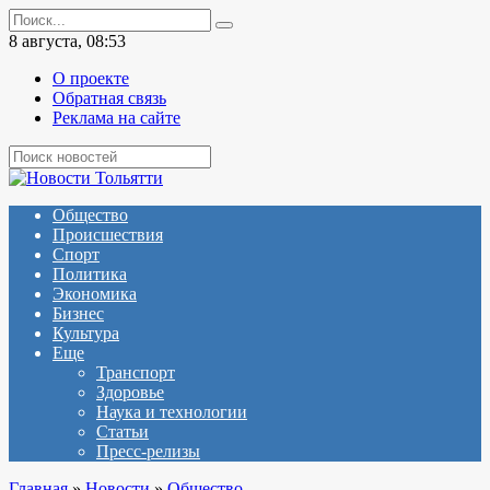
Перейти
Search
к
for:
8 августа, 08:53
содержанию
О проекте
Обратная связь
Реклама на сайте
Общество
Происшествия
Спорт
Политика
Экономика
Бизнес
Культура
Еще
Транспорт
Здоровье
Наука и технологии
Статьи
Пресс-релизы
Главная
»
Новости
»
Общество