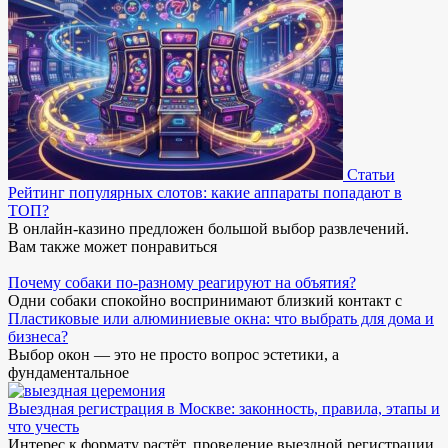
Статьи
Рейтинг популярных слотов: какие аппараты попадают в
ТОП?
В онлайн-казино предложен большой выбор развлечений.
Вам также может понравиться
Почему собаки по-разному реагируют на объятия?
Одни собаки спокойно воспринимают близкий контакт с
Пластиковые или алюминиевые окна: что выбрать для дома и
бизнеса?
Выбор окон — это не просто вопрос эстетики, а
фундаментальное
Выездная регистрация в Москве: законность, правила, этапы и
что учесть
Интерес к формату растёт, проведение выездной регистрации