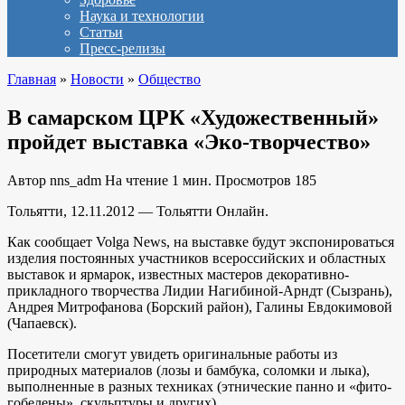
Наука и технологии
Статьи
Пресс-релизы
Главная
»
Новости
»
Общество
В самарском ЦРК «Художественный»
пройдет выставка «Эко-творчество»
Автор
nns_adm
На чтение
1 мин.
Просмотров
185
Тольятти, 12.11.2012 — Тольятти Онлайн.
Как сообщает Volga News, на выставке будут экспонироваться
изделия постоянных участников всероссийских и областных
выставок и ярмарок, известных мастеров декоративно-
прикладного творчества Лидии Нагибиной-Арндт (Сызрань),
Андрея Митрофанова (Борский район), Галины Евдокимовой
(Чапаевск).
Посетители смогут увидеть оригинальные работы из
природных материалов (лозы и бамбука, соломки и лыка),
выполненные в разных техниках (этнические панно и «фито-
гобелены», скульптуры и других).