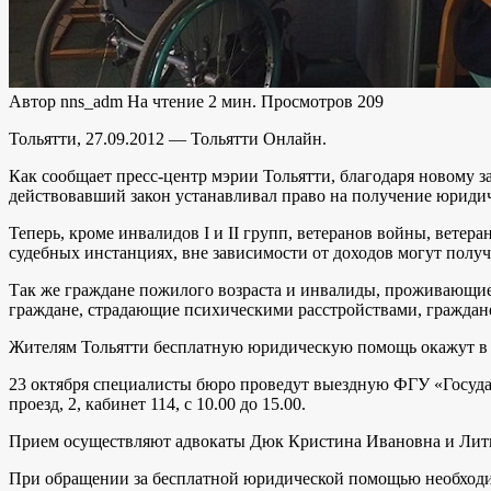
Автор
nns_adm
На чтение
2 мин.
Просмотров
209
Тольятти, 27.09.2012 — Тольятти Онлайн.
Как сообщает пресс-центр мэрии Тольятти, благодаря новому 
действовавший закон устанавливал право на получение юриди
Теперь, кроме инвалидов I и II групп, ветеранов войны, вете
судебных инстанциях, вне зависимости от доходов могут получ
Так же граждане пожилого возраста и инвалиды, проживающие
граждане, страдающие психическими расстройствами, граждане
Жителям Тольятти бесплатную юридическую помощь окажут в Жи
23 октября специалисты бюро проведут выездную ФГУ «Госуда
проезд, 2, кабинет 114, с 10.00 до 15.00.
Прием осуществляют адвокаты Дюк Кристина Ивановна и Литвин
При обращении за бесплатной юридической помощью необходим