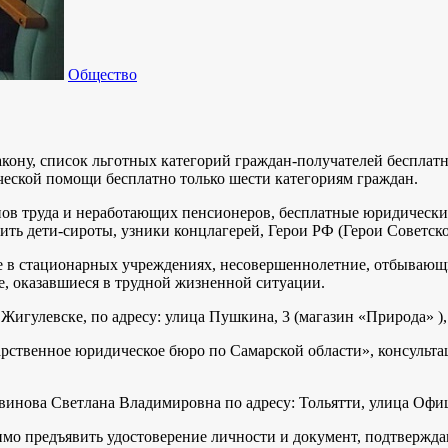
Общество
закону, список льготных категорий граждан-получателей беспла
ческой помощи бесплатно только шести категориям граждан.
ранов труда и неработающих пенсионеров, бесплатные юридическ
ить дети-сироты, узники концлагерей, Герои РФ (Герои Советско
 в стационарных учреждениях, несовершеннолетние, отбывающие
, оказавшиеся в трудной жизненной ситуации.
гулевске, по адресу: улица Пушкина, 3 (магазин «Природа» ), 
рственное юридическое бюро по Самарской области», консульта
ова Светлана Владимировна по адресу: Тольятти, улица Офицер
о предъявить удостоверение личности и документ, подтвержда