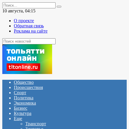
Перейти
Search
к
for:
10 августа, 04:15
содержанию
О проекте
Обратная связь
Реклама на сайте
Общество
Происшествия
Спорт
Политика
Экономика
Бизнес
Культура
Еще
Транспорт
Здоровье