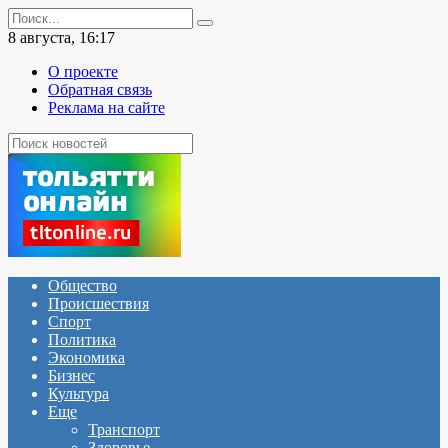
Перейти
Search
к
for:
8 августа, 16:17
содержанию
О проекте
Обратная связь
Реклама на сайте
Общество
Происшествия
Спорт
Политика
Экономика
Бизнес
Культура
Еще
Транспорт
Здоровье