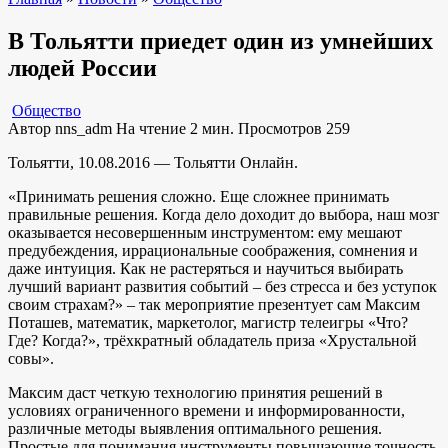
В Тольятти приедет один из умнейших
людей России
Общество
Автор
nns_adm
На чтение
2 мин.
Просмотров
259
Тольятти, 10.08.2016 — Тольятти Онлайн.
«Принимать решения сложно. Еще сложнее принимать
правильные решения. Когда дело доходит до выбора, наш мозг
оказывается несовершенным инструментом: ему мешают
предубеждения, иррациональные соображения, сомнения и
даже интуиция. Как не растеряться и научиться выбирать
лучший вариант развития событий – без стресса и без уступок
своим страхам?» – так мероприятие презентует сам Максим
Поташев, математик, маркетолог, магистр телеигры «Что?
Где? Когда?», трёхкратный обладатель приза «Хрустальной
совы».
Максим даст четкую технологию принятия решений в
условиях ограниченного времени и информированност
и,
различные методы выявления оптимального решения.
Простые для понимания инструменты повышающие точность