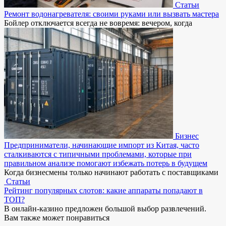
Статьи
Ремонт водонагревателя: своими руками или вызвать мастера
Бойлер отключается всегда не вовремя: вечером, когда
Бизнес
Предприниматели, начинающие импорт из Китая, часто
сталкиваются с типичными проблемами, которые при
правильном анализе помогают избежать потерь в будущем
Когда бизнесмены только начинают работать с поставщиками
Статьи
Рейтинг популярных слотов: какие аппараты попадают в
ТОП?
В онлайн-казино предложен большой выбор развлечений.
Вам также может понравиться