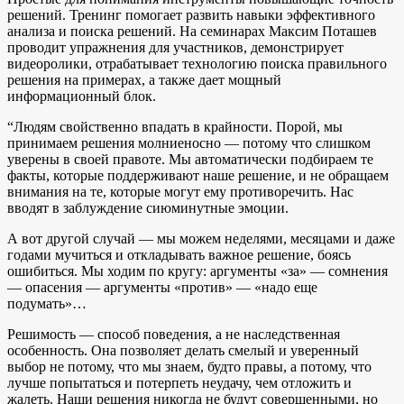
решений. Тренинг помогает развить навыки эффективного
анализа и поиска решений. На семинарах Максим Поташев
проводит упражнения для участников, демонстрирует
видеоролики, отрабатывает технологию поиска правильного
решения на примерах, а также дает мощный
информационный блок.
“Людям свойственно впадать в крайности. Порой, мы
принимаем решения молниеносно — потому что слишком
уверены в своей правоте. Мы автоматически подбираем те
факты, которые поддерживают наше решение, и не обращаем
внимания на те, которые могут ему противоречить. Нас
вводят в заблуждение сиюминутные эмоции.
А вот другой случай — мы можем неделями, месяцами и даже
годами мучиться и откладывать важное решение, боясь
ошибиться. Мы ходим по кругу: аргументы «за» — сомнения
— опасения — аргументы «против» — «надо еще
подумать»…
Решимость — способ поведения, а не наследственная
особенность. Она позволяет делать смелый и уверенный
выбор не потому, что мы знаем, будто правы, а потому, что
лучше попытаться и потерпеть неудачу, чем отложить и
жалеть. Наши решения никогда не будут совершенными, но