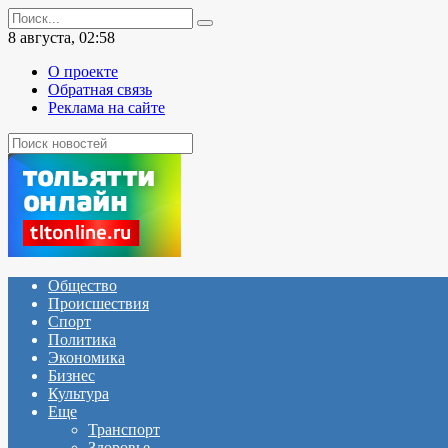
Перейти
Search
к
for:
8 августа, 02:58
содержанию
О проекте
Обратная связь
Реклама на сайте
Общество
Происшествия
Спорт
Политика
Экономика
Бизнес
Культура
Еще
Транспорт
Здоровье