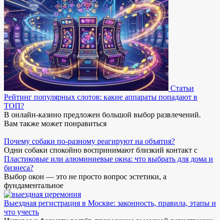
Статьи
Рейтинг популярных слотов: какие аппараты попадают в
ТОП?
В онлайн-казино предложен большой выбор развлечений.
Вам также может понравиться
Почему собаки по-разному реагируют на объятия?
Одни собаки спокойно воспринимают близкий контакт с
Пластиковые или алюминиевые окна: что выбрать для дома и
бизнеса?
Выбор окон — это не просто вопрос эстетики, а
фундаментальное
Выездная регистрация в Москве: законность, правила, этапы и
что учесть