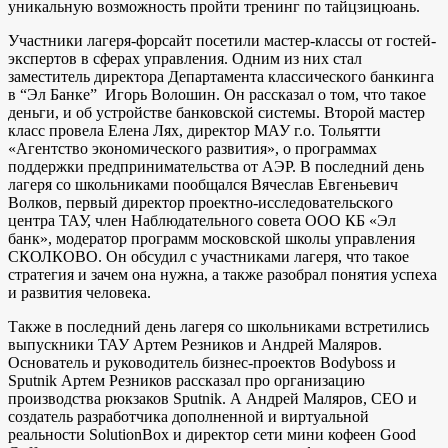
уникальную возможность пройти тренинг по тайцзицюань.
Участники лагеря-форсайт посетили мастер-классы от гостей-
экспертов в сферах управления. Одним из них стал
заместитель директора Департамента классического банкинга
в “Эл Банке” Игорь Волошин. Он рассказал о том, что такое
деньги, и об устройстве банковской системы. Второй мастер
класс провела Елена Лях, директор МАУ г.о. Тольятти
«Агентство экономического развития», о программах
поддержки предпринимательства от АЭР. В последний день
лагеря со школьниками пообщался Вячеслав Евгеньевич
Волков, первый директор проектно-исследовательского
центра ТАУ, член Наблюдательного совета ООО КБ «Эл
банк», модератор программ московской школы управления
СКОЛКОВО. Он обсудил с участниками лагеря, что такое
стратегия и зачем она нужна, а также разобрал понятия успеха
и развития человека.
Также в последний день лагеря со школьниками встретились
выпускники ТАУ Артем Резников и Андрей Маляров.
Основатель и руководитель бизнес-проектов Bodyboss и
Sputnik Артем Резников рассказал про организацию
производства рюкзаков Sputnik. А Андрей Маляров, CEO и
создатель разработчика дополненной и виртуальной
реальности SolutionBox и директор сети мини кофеен Good