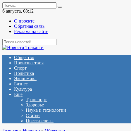
Перейти
Search
к
for:
6 августа, 08:12
содержанию
О проекте
Обратная связь
Реклама на сайте
Общество
Происшествия
Спорт
Политика
Экономика
Бизнес
Культура
Еще
Транспорт
Здоровье
Наука и технологии
Статьи
Пресс-релизы
Главная
»
Новости
»
Общество