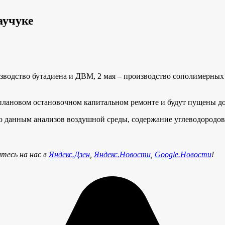
аучуке
зводство бутадиена и ДВМ, 2 мая – производство сополимерных к
плановом остановочном капитальном ремонте и будут пущены до
По данным анализов воздушной среды, содержание углеводородов
тесь на нас в
Яндекс.Дзен
,
Яндекс.Новости
,
Google.Новости
!