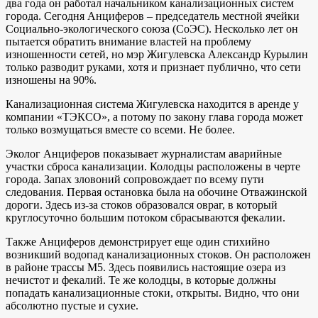
два года он работал начальником канализационных систем
города. Сегодня Анциферов – председатель местной ячейки
Социально-экологического союза (СоЭС). Несколько лет он
пытается обратить внимание властей на проблему
изношенности сетей, но мэр Жигулевска Александр Курылин
только разводит руками, хотя и признает публично, что сети
изношены на 90%.
Канализационная система Жигулевска находится в аренде у
компании «ТЭКСО», а потому по закону глава города может
только возмущаться вместе со всеми. Не более.
Эколог Анциферов показывает журналистам аварийные
участки сброса канализации. Колодцы расположены в черте
города. Запах зловоний сопровождает по всему пути
следования. Первая остановка была на обочине Отважинской
дороги. Здесь из-за стоков образовался овраг, в который
круглосуточно большим потоком сбрасываются фекалии.
Также Анциферов демонстрирует еще один стихийно
возникший водопад канализационных стоков. Он расположен
в районе трассы М5. Здесь появились настоящие озера из
нечистот и фекалий. Те же колодцы, в которые должны
попадать канализационные стоки, открыты. Видно, что они
абсолютно пустые и сухие.