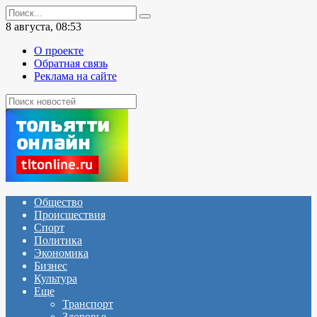
Перейти
Search
к
for:
8 августа, 08:53
содержанию
О проекте
Обратная связь
Реклама на сайте
Общество
Происшествия
Спорт
Политика
Экономика
Бизнес
Культура
Еще
Транспорт
Здоровье