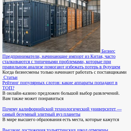
Бизнес
Предприниматели, начинающие импорт из Китая, часто
сталкиваются с типичными проблемами, которые при
правильном анализе помогают избежать потерь в будущем
Когда бизнесмены только начинают работать с поставщиками
Статьи
Рейтинг популярных слотов: какие аппараты попадают в
ТОП?
В онлайн-казино предложен большой выбор развлечений.
Вам также может понравиться
Почему калифорнийский технологический университет —
самый безумный элитный вуз планеты
В мире высшего образования есть места, которые кажутся
Высокие достижения тольяттинских школ отмечены